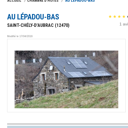
AU LÉPADOU-BAS
ACCUEIL
CHAMBRE D'HÔTES
AU LÉPADOU-BAS
1
avi
SAINT-CHÉLY-D'AUBRAC (12470)
Modifié le
17/04/2016